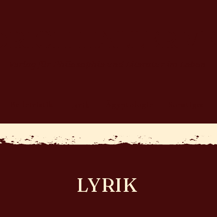
DRICH HALLER V
Verlag für Philosophie und Literatur im Leben
Belletristik
Ägyptologie
Sonstiges
Lyrik
LYRIK