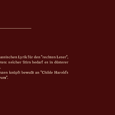
assischen Lyrik für den "rechten Leser",
en: solcher Stirn bedarf es in düsterer
.
nzen knüpft bewußt an "Childe Harold's
rum".